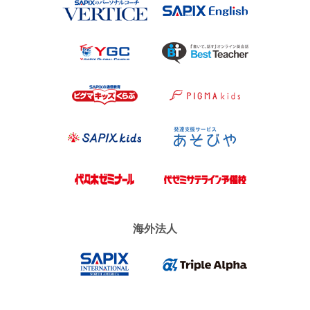
VERTICE
SAPIX Engl
Y-SAPIX Global Campus（YG
Best Teach
ピグマキッズくらぶ
ピグマキッ
SAPIX kids
あそびや
代々木ゼミナール
代ゼミサテ
海外法人
SAPIX INTERNATIONAL NOR
Triple Alph