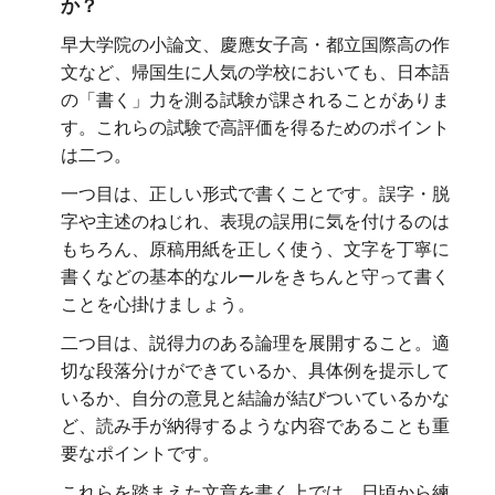
か？
早大学院の小論文、慶應女子高・都立国際高の作
文など、帰国生に人気の学校においても、日本語
の「書く」力を測る試験が課されることがありま
す。これらの試験で高評価を得るためのポイント
は二つ。
一つ目は、正しい形式で書くことです。誤字・脱
字や主述のねじれ、表現の誤用に気を付けるのは
もちろん、原稿用紙を正しく使う、文字を丁寧に
書くなどの基本的なルールをきちんと守って書く
ことを心掛けましょう。
二つ目は、説得力のある論理を展開すること。適
切な段落分けができているか、具体例を提示して
いるか、自分の意見と結論が結びついているかな
ど、読み手が納得するような内容であることも重
要なポイントです。
これらを踏まえた文章を書く上では、日頃から練