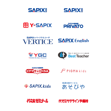
SAPIX小学部
SAPIX中学
Y-SAPIX
プリバート
VERTICE
SAPIX Engl
Y-SAPIX Global Campus（YG
Best Teach
ピグマキッズくらぶ
ピグマキッ
SAPIX kids
あそびや
代々木ゼミナール
代ゼミサテ