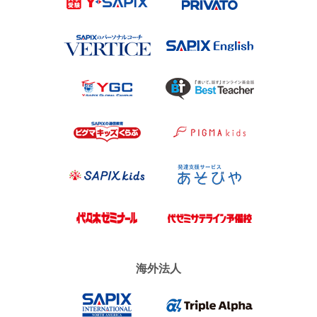
VERTICE
SAPIX Engl
Y-SAPIX Global Campus（YG
Best Teach
ピグマキッズくらぶ
ピグマキッ
SAPIX kids
あそびや
代々木ゼミナール
代ゼミサテ
海外法人
SAPIX INTERNATIONAL NOR
Triple Alph