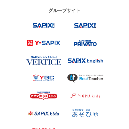
グループサイト
SAPIX小学部
SAPIX中学
Y-SAPIX
プリバート
VERTICE
SAPIX Engl
Y-SAPIX Global Campus（YG
Best Teach
ピグマキッズくらぶ
ピグマキッ
SAPIX kids
あそびや
代々木ゼミナール
代ゼミサテ