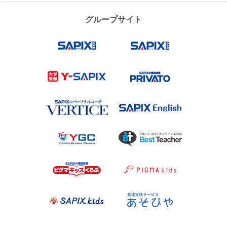
グループサイト
SAPIX小学部
SAPIX中学
Y-SAPIX
プリバート
VERTICE
SAPIX Engl
Y-SAPIX Global Campus（YG
Best Teach
ピグマキッズくらぶ
ピグマキッ
SAPIX kids
あそびや
代々木ゼミナール
代ゼミサテ