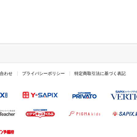
合わせ
プライバシーポリシー
特定商取引法に基づく表記
SAPIX中学部
Y-SAPIX
プリバート
bal Campus（YGC）
Best Teacher
ピグマキッズくらぶ
ピグマキッズ
ール
代ゼミサテライン予備校