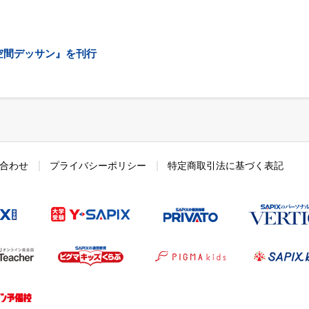
ぶ空間デッサン』を刊行
合わせ
プライバシーポリシー
特定商取引法に基づく表記
SAPIX中学部
Y-SAPIX
プリバート
bal Campus（YGC）
Best Teacher
ピグマキッズくらぶ
ピグマキッズ
ール
代ゼミサテライン予備校